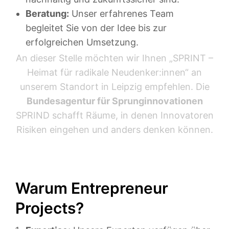
Beratung:
Unser erfahrenes Team
begleitet Sie von der Idee bis zur
erfolgreichen Umsetzung.
An dieser Stelle möchten wir Ihnen „SPRINT –
Heimat für radikale Neudenker:innen“ an
unserem Standort in Leipzig empfehlen. Die
Bundesagentur für Sprunginnovationen
SPRIND schafft Räume, in denen Innovatoren
Risiken eingehen und anders denken können.
Warum Entrepreneur
Projects?